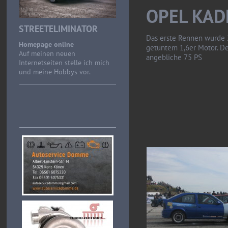
OPEL KAD
STREETELIMINATOR
Das erste Rennen wurde 2
Homepage online
getuntem 1,6er Motor. Der
Auf meinen neuen
angebliche 75 PS
Internetseiten stelle ich mich
und meine Hobbys vor.